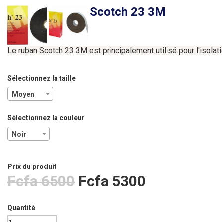
Scotch 23 3M
Le
ruban
Scotch
23
3M
est
principalement
utilisé
pour
l'isolat
Sélectionnez la taille
Moyen
Sélectionnez la couleur
Noir
Prix ​​du produit
Fcfa 6500
Fcfa 5300
Quantité