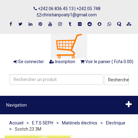
+242 06 836 45 13 | +242 05 748
christianpoaty1@gmail.com
Se connecter
Inscription
Voir le panier ( Fcfa 0.00)
Recherche
Navigation
Accueil
>
E.T.S SEPH
>
Matériels électrics
>
Electrique
>
Scotch 23 3M