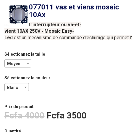
077011 vas et viens mosaic
10Ax
L'
interrupteur
ou
va-et-
vient
10AX
250V
~
Mosaic
Easy-
Led
est
un
mécanisme
de
commande
d'éclairage
qui
permet
Sélectionnez la taille
Moyen
Sélectionnez la couleur
Blanc
Prix ​​du produit
Fcfa 4000
Fcfa 3500
Quantité