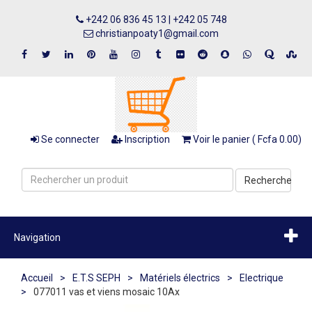
+242 06 836 45 13 | +242 05 748
christianpoaty1@gmail.com
Se connecter
Inscription
Voir le panier ( Fcfa 0.00)
Recherche
Navigation
Accueil
>
E.T.S SEPH
>
Matériels électrics
>
Electrique
>
077011 vas et viens mosaic 10Ax