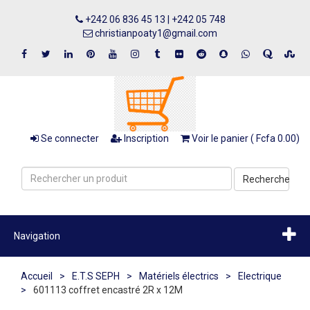
+242 06 836 45 13 | +242 05 748
christianpoaty1@gmail.com
Se connecter
Inscription
Voir le panier ( Fcfa 0.00)
Recherche
Navigation
Accueil
>
E.T.S SEPH
>
Matériels électrics
>
Electrique
>
601113 coffret encastré 2R x 12M