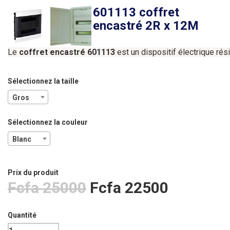
601113 coffret
encastré 2R x 12M
Le
coffret
encastré
601113
est
un
dispositif
électrique
rés
Sélectionnez la taille
Gros
Sélectionnez la couleur
Blanc
Prix ​​du produit
Fcfa 25000
Fcfa 22500
Quantité