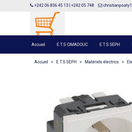
+242 06 836 45 13 | +242 05 748
christianpoaty
Accueil
E.T.S CIMADOUC
E.T.S SEPH
Accueil
>
E.T.S SEPH
>
Matériels électrics
>
El