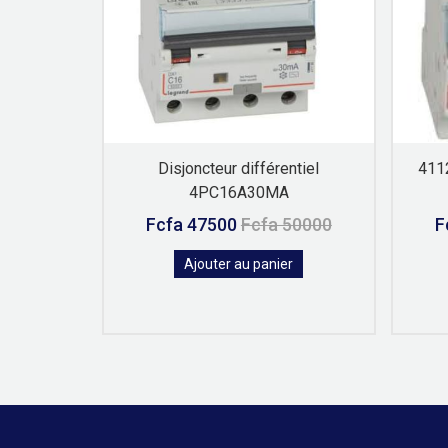
Disjoncteur différentiel
4112
4PC16A30MA
5000
Fcfa 47500
Fcfa 50000
F
r
Ajouter au panier