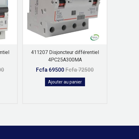
ntiel
411207 Disjoncteur différentiel
411206 D
4PC25A300MA
00
Fcfa 69500
Fcfa 72500
Fcfa
Ajouter au panier