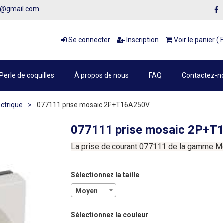
1@gmail.com
Se connecter
Inscription
Voir le panier ( 
Perle de coquilles
À propos de nous
FAQ
Contactez-n
ectrique
>
077111 prise mosaic 2P+T16A250V
077111 prise mosaic 2P+
La
prise
de
courant
077111
de
la
gamme
M
Sélectionnez la taille
Moyen
Sélectionnez la couleur