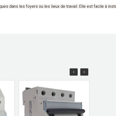
iques
dans
les
foyers
ou
les
lieux
de
travail.
Elle
est
facile
à
insta