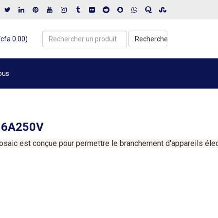
Fcfa 0.00)
Recherche
ous
T16A250V
osaic
est
conçue
pour
permettre
le
branchement
d'appareils
éle