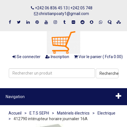
+242 06 836 45 13 | +242 05 748
christianpoaty1@gmail.com
Se connecter
Inscription
Voir le panier ( Fcfa 0.00)
Recherche
Navigation
Accueil
>
E.T.S SEPH
>
Matériels électrics
>
Electrique
>
412790 intérupteur horaire journalier 16A