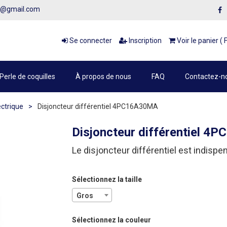
1@gmail.com
Se connecter
Inscription
Voir le panier ( 
Perle de coquilles
À propos de nous
FAQ
Contactez-n
ectrique
>
Disjoncteur différentiel 4PC16A30MA
Disjoncteur différentiel 
Le
disjoncteur
différentiel
est
indispe
Sélectionnez la taille
Gros
Sélectionnez la couleur