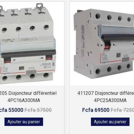
05 Disjoncteur différentiel
411207 Disjoncteur différe
4PC16A300MA
4PC25A300MA
cfa 55000
Fcfa 57500
Fcfa 69500
Fcfa 725
Ajouter au panier
Ajouter au panier