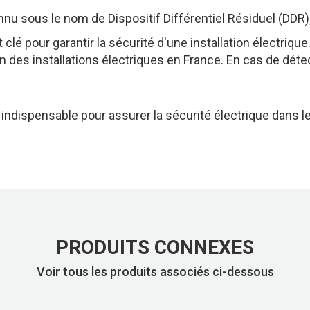
nnu
sous
le
nom
de
Dispositif
Différentiel
Résiduel
(DDR)
t
clé
pour
garantir
la
sécurité
d'une
installation
électrique
on
des
installations
électriques
en
France.
En
cas
de
déte
t
indispensable
pour
assurer
la
sécurité
électrique
dans
l
PRODUITS CONNEXES
Voir tous les produits associés ci-dessous