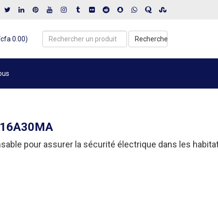
Fcfa 0.00)
Recherche
ous
4PC16A30MA
nsable
pour
assurer
la
sécurité
électrique
dans
les
habita