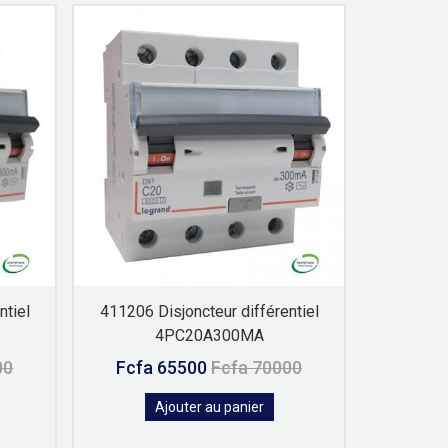
ntiel
411206 Disjoncteur différentiel
411188 D
4PC20A300MA
00
Fcfa 65500
Fcfa 70000
Fcfa
Ajouter au panier