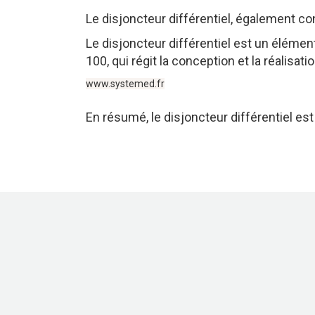
Le
disjoncteur
différentiel,
également
co
Le
disjoncteur
différentiel
est
un
élémen
100,
qui
régit
la
conception
et
la
réalisati
www.systemed.fr
En
résumé,
le
disjoncteur
différentiel
es