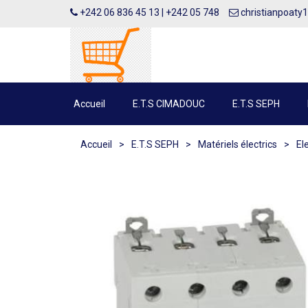
+242 06 836 45 13 | +242 05 748
christianpoaty
Accueil
E.T.S CIMADOUC
E.T.S SEPH
Accueil
>
E.T.S SEPH
>
Matériels électrics
>
El