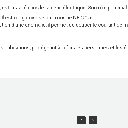
,
est
installé
dans
le
tableau
électrique.
Son
rôle
principal
.
Il
est
obligatoire
selon
la
norme
NF
C
15-
ction
d'une
anomalie,
il
permet
de
couper
le
courant
de
m
es
habitations,
protégeant
à
la
fois
les
personnes
et
les
é