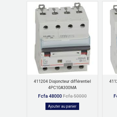
411204 Disjoncteur différentiel
4112
4PC10A300MA
5000
Fcfa 48000
Fcfa 50000
F
r
Ajouter au panier