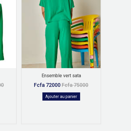
Ensemble vert sata
En
00
Fcfa 72000
Fcfa 75000
Fcfa
Ajouter au panier