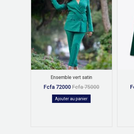
lon
Ensemble vert satin
45000
Fcfa 72000
Fcfa 75000
F
r
Ajouter au panier