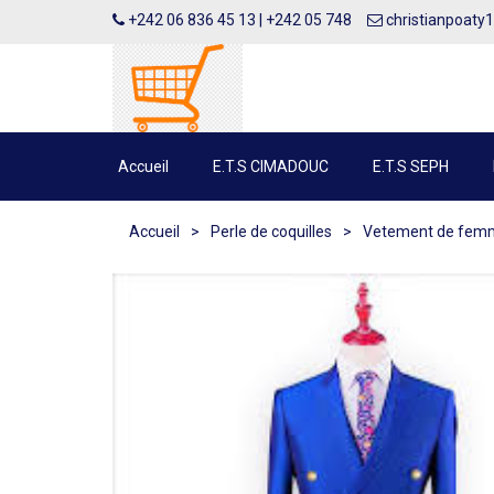
+242 06 836 45 13 | +242 05 748
christianpoaty
Accueil
E.T.S CIMADOUC
E.T.S SEPH
Accueil
>
Perle de coquilles
>
Vetement de fem